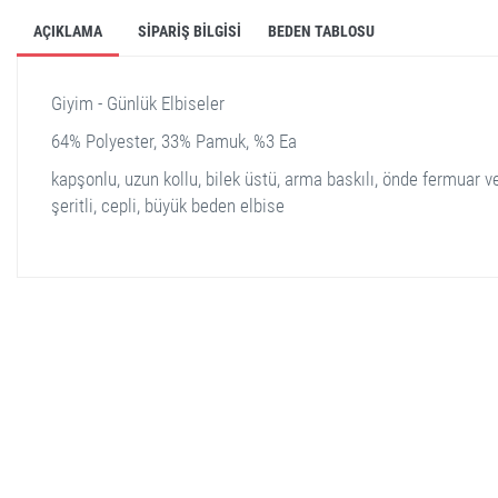
AÇIKLAMA
SIPARIŞ BILGISI
BEDEN TABLOSU
Giyim - Günlük Elbiseler
64% Polyester, 33% Pamuk, %3 Ea
kapşonlu, uzun kollu, bilek üstü, arma baskılı, önde fermuar v
şeritli, cepli, büyük beden elbise
stella shop
stellashop
sveltostella