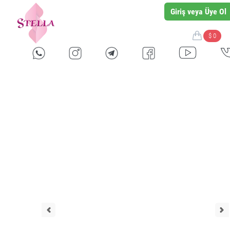
Giriş veya Üye Ol
$ 0