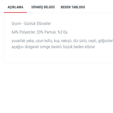
AÇIKLAMA
SIPARIŞ BILGISI
BEDEN TABLOSU
Giyim - Günlük Elbiseler
64% Polyester, 33% Pamuk, %3 Ea
yuvarlak yaka, uzun kollu, kuş nakışlı, diz üstü, cepli, göğüste
aşağısı dioganel simge baskılı büyük beden elbise
stella shop
stellashop
sveltostella