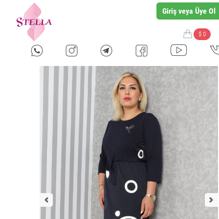
Giriş veya Üye Ol
$ 0