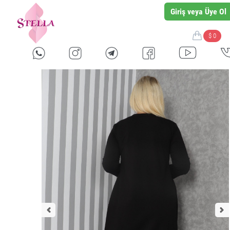
Giriş veya Üye Ol
$ 0