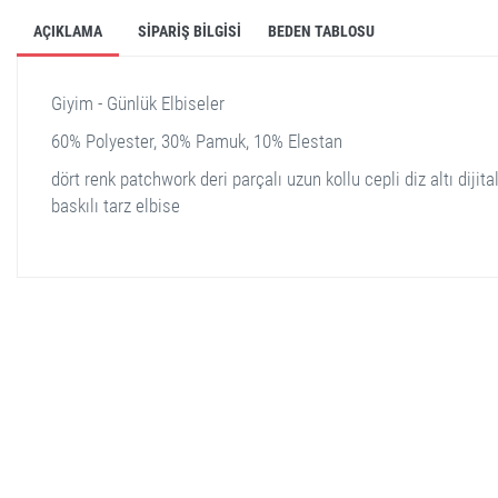
AÇIKLAMA
SIPARIŞ BILGISI
BEDEN TABLOSU
Giyim - Günlük Elbiseler
60% Polyester, 30% Pamuk, 10% Elestan
dört renk patchwork deri parçalı uzun kollu cepli diz altı dijita
baskılı tarz elbise
stella shop
stellashop
sveltostella