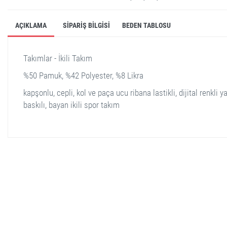
AÇIKLAMA
SIPARIŞ BILGISI
BEDEN TABLOSU
Takımlar - İkili Takım
%50 Pamuk, %42 Polyester, %8 Likra
kapşonlu, cepli, kol ve paça ucu ribana lastikli, dijital renkli ya
baskılı, bayan ikili spor takım
stella shop
stellashop