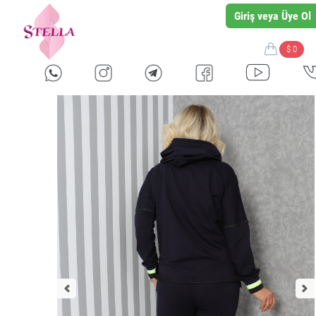
Giriş veya Üye Ol
$ 0