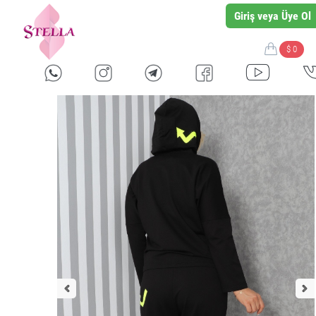
Giriş veya Üye Ol
$ 0