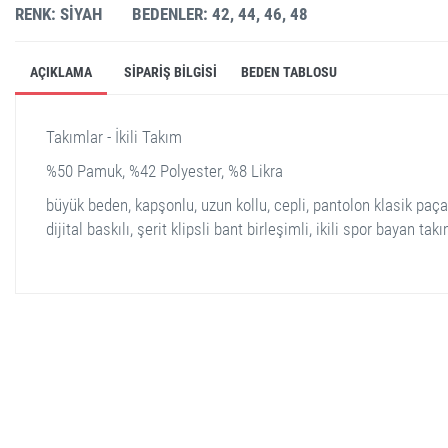
RENK: SIYAH
BEDENLER: 42, 44, 46, 48
AÇIKLAMA
SIPARIŞ BILGISI
BEDEN TABLOSU
Takımlar - İkili Takım
%50 Pamuk, %42 Polyester, %8 Likra
büyük beden, kapşonlu, uzun kollu, cepli, pantolon klasik paça
dijital baskılı, şerit klipsli bant birleşimli, ikili spor bayan tak
stella shop
stellashop