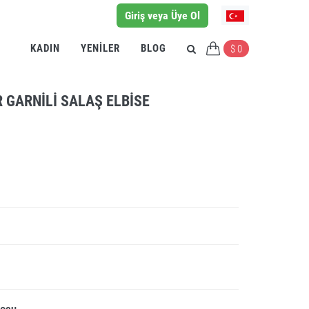
Giriş veya Üye Ol
KADIN
YENILER
BLOG
$ 0
 GARNILI SALAŞ ELBISE