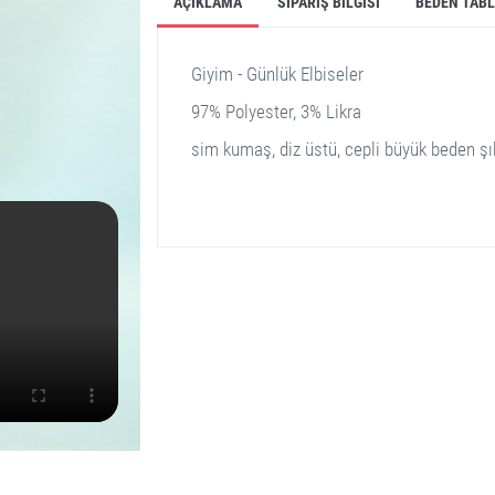
AÇIKLAMA
SIPARIŞ BILGISI
BEDEN TAB
Giyim - Günlük Elbiseler
97% Polyester, 3% Likra
sim kumaş, diz üstü, cepli büyük beden şı