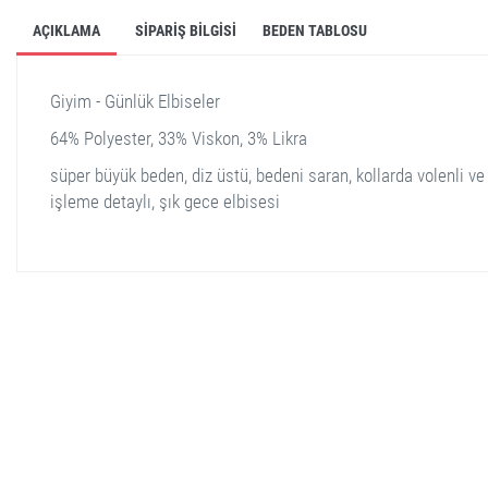
AÇIKLAMA
SIPARIŞ BILGISI
BEDEN TABLOSU
Giyim - Günlük Elbiseler
64% Polyester, 33% Viskon, 3% Likra
süper büyük beden, diz üstü, bedeni saran, kollarda volenli ve 
işleme detaylı, şık gece elbisesi
stella shop
stellashop
sveltostella