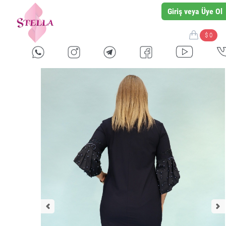
Giriş veya Üye Ol
$ 0