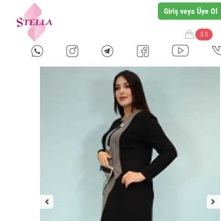
Giriş veya Üye Ol
$ 0