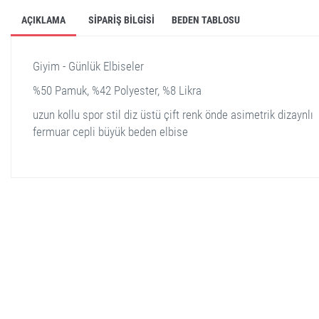
AÇIKLAMA
SIPARIŞ BILGISI
BEDEN TABLOSU
Giyim - Günlük Elbiseler
%50 Pamuk, %42 Polyester, %8 Likra
uzun kollu spor stil diz üstü çift renk önde asimetrik dizaynlı
fermuar cepli büyük beden elbise
stella shop
stellashop
sveltostella