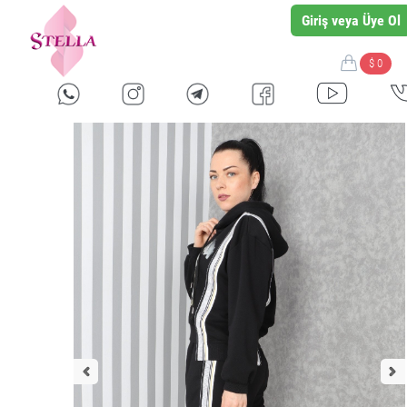
Giriş veya Üye Ol
$ 0