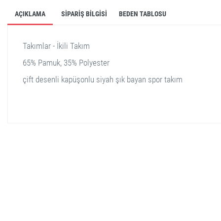
AÇIKLAMA
SIPARIŞ BILGISI
BEDEN TABLOSU
Takımlar - İkili Takım
65% Pamuk, 35% Polyester
çift desenli kapüşonlu siyah şık bayan spor takım
stella shop
stellashop
sveltostella