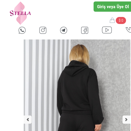
Giriş veya Üye Ol
$ 0