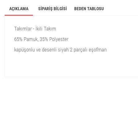
AÇIKLAMA
SIPARIŞ BILGISI
BEDEN TABLOSU
Takımlar - İkili Takım
65% Pamuk, 35% Polyester
kapüşonlu ve desenli siyah 2 parçalı eşofman
stella shop
stellashop
sveltostella