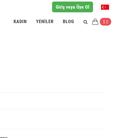
Giriş veya Üye Ol
KADIN
YENILER
BLOG
$ 0