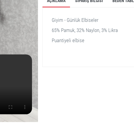
AÇIKLAMA
SIPARIŞ BILGISI
BEDEN TAB
Giyim - Günlük Elbiseler
65% Pamuk, 32% Naylon, 3% Likra
Puantiyeli elbise