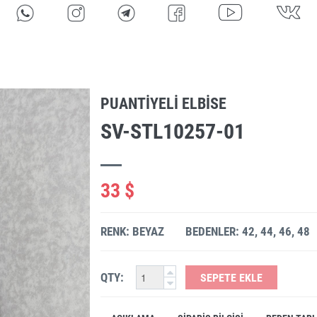
PUANTIYELI ELBISE
SV-STL10257-01
33 $
RENK: BEYAZ
BEDENLER: 42, 44, 46, 48
QTY:
SEPETE EKLE