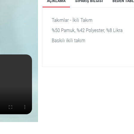
AÇIKLAMA
SIPARIŞ BILGISI
BEDEN TAB
Takımlar - İkili Takım
%50 Pamuk, %42 Polyester, %8 Likra
Baskılı ikili takım