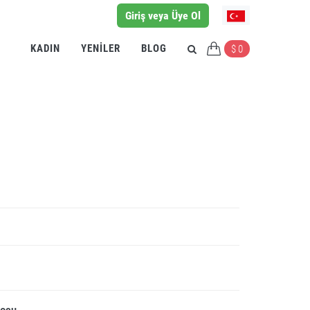
Giriş veya Üye Ol
KADIN
YENILER
BLOG
$ 0