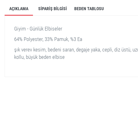
AÇIKLAMA
SIPARIŞ BILGISI
BEDEN TABLOSU
Giyim - Günlük Elbiseler
64% Polyester, 33% Pamuk, %3 Ea
şık verev kesim, bedeni saran, degaje yaka, cepli, diz üstü, u
kollu, büyük beden elbise
stella shop
stellashop
sveltostella