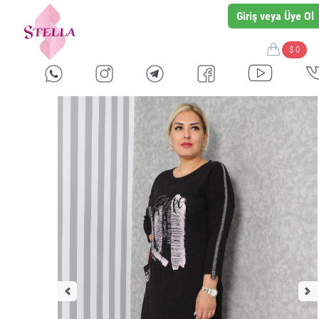
Giriş veya Üye Ol
$ 0