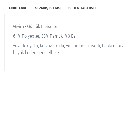
AÇIKLAMA
SIPARIŞ BILGISI
BEDEN TABLOSU
Giyim - Günlük Elbiseler
64% Polyester, 33% Pamuk, %3 Ea
yuvarlak yaka, kruvaze kollu, yanlardan ip ayarlı, baskı detaylı 
büyük beden gece elbise
stella shop
stellashop
sveltostella