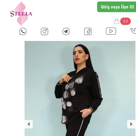
Giriş veya Üye Ol
$ 0