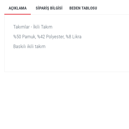
AÇIKLAMA
SIPARIŞ BILGISI
BEDEN TABLOSU
Takımlar - İkili Takım
%50 Pamuk, %42 Polyester, %8 Likra
Baskılı ikili takım
stella shop
stellashop
sveltostella