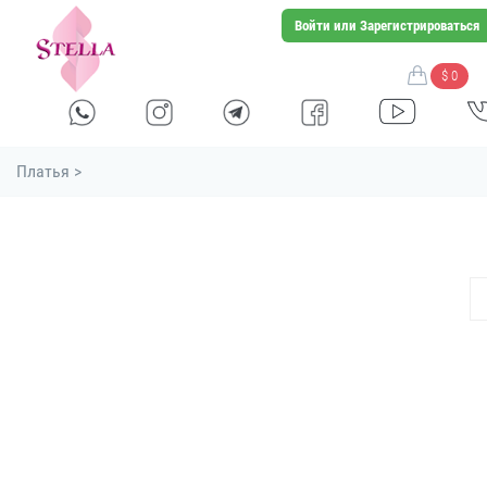
Войти или Зарегистрироваться
$ 0
Платья >
stella shop
stellashop
sveltostella
svelto stella
toptan
wholesale
оптовая
بالجملة