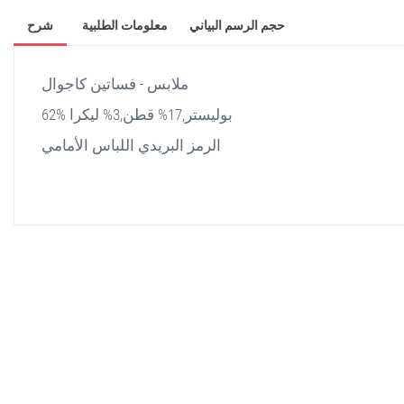
حجم الرسم البياني
معلومات الطلبية
شرح
ملابس - فساتين كاجوال
62% بوليستر,17% قطن,3% ليكرا
الرمز البريدي اللباس الأمامي
stella shop
stellashop
sveltostella