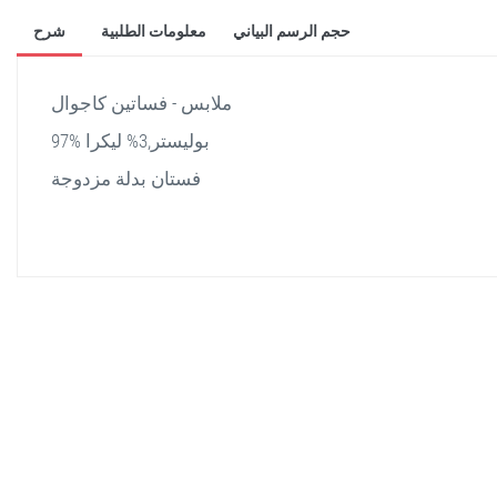
حجم الرسم البياني
معلومات الطلبية
شرح
ملابس - فساتين كاجوال
97% بوليستر,3% ليكرا
فستان بدلة مزدوجة
stella shop
stellashop
sveltostella