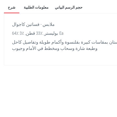
حجم الرسم البياني
معلومات الطلبية
شرح
ملابس - فساتين كاجوال
64٪ بوليستر, ٪33 قطن, ٪3 Ea
تان بمقاسات كبيرة بقلنسوة وأكمام طويلة وتفاصيل كاحل
وطبعة شارة وسحاب ومخطط في الأمام وجيوب
stella shop
stellashop
sveltostella