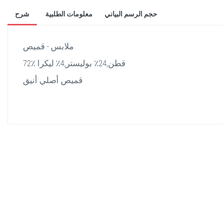
حجم الرسم البياني
معلومات الطلبية
شرح
ملابس - قميص
72٪ قطن,24٪ بوليستر,4٪ ليكرا
قميص أصلي أنيق
stella shop
stellashop
sveltostella