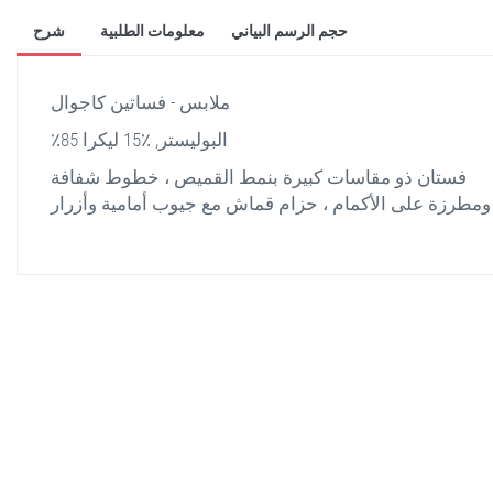
حجم الرسم البياني
معلومات الطلبية
شرح
ملابس - فساتين كاجوال
٪85 البوليستر, ٪15 ليكرا
فستان ذو مقاسات كبيرة بنمط القميص ، خطوط شفافة
ومطرزة على الأكمام ، حزام قماش مع جيوب أمامية وأزرار
stella shop
stellashop
sveltostella