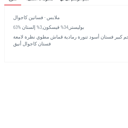
ملابس - فساتين كاجوال
63% بوليستر,34% فيسكون,3% إلستان
 كبير فستان أسود تنورة رمادية قماش مطوي نظرة لامعة
فستان كاجوال أنيق
stella shop
stellashop
sveltostella
svelto stella