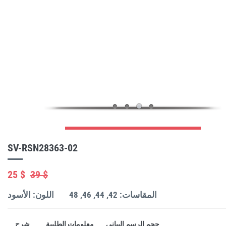
SV-RSN28363-02
25 $
39 $
المقاسات: 42, 44, 46, 48
اللون: الأسود
حجم الرسم البياني
معلومات الطلبية
شرح