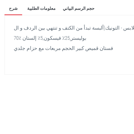
حجم الرسم البياني
معلومات الطلبية
شرح
ابس - التونيك(ألبسة تبدأ من الكتف و تنتهي بين الردف و ال
70٪ بوليستر,25٪ فيسكون,5٪ إلستان
فستان قميص كبير الحجم مربعات مع حزام جلدي
stella shop
stellashop
sveltostella