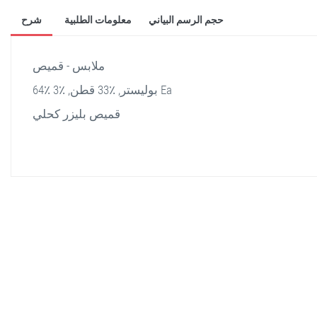
حجم الرسم البياني
معلومات الطلبية
شرح
ملابس - قميص
64٪ بوليستر, ٪33 قطن, ٪3 Ea
قميص بليزر كحلي
stella shop
stellashop
sveltostella